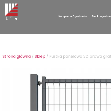
Kompletne Ogrodzenia
Słupki ogrodze
Strona główna
/
Sklep
/ Furtka panelowa 3D prawa graf