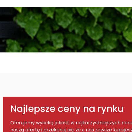
Najlepsze ceny na rynku
Oferujemy wysoką jakość w najkorzystniejszych ce
naszą ofertę i przekonaj się, że u nas zawsze kupujesz