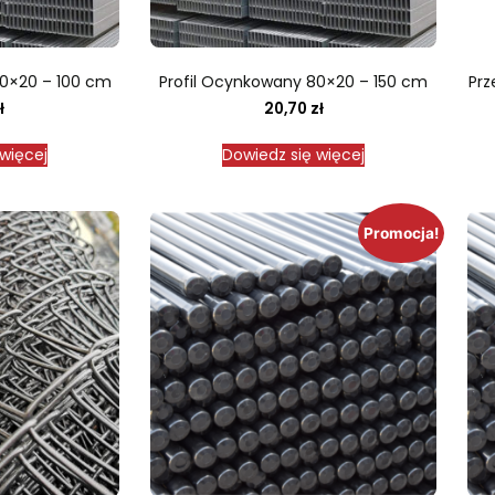
80×20 – 100 cm
Profil Ocynkowany 80×20 – 150 cm
Prz
ł
20,70
zł
więcej
Dowiedz się więcej
Promocja!