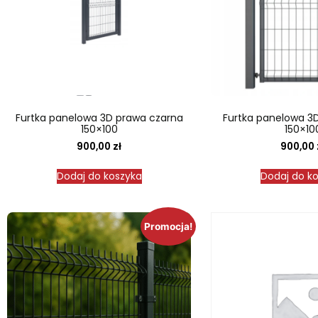
Furtka panelowa 3D prawa czarna
Furtka panelowa 3D
150×100
150×10
900,00
zł
900,00
Dodaj do koszyka
Dodaj do k
Promocja!