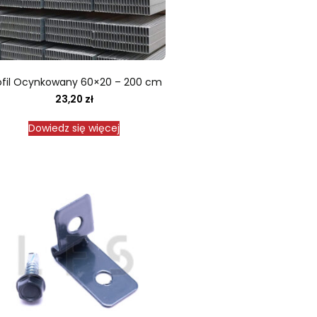
ofil Ocynkowany 60×20 – 200 cm
23,20
zł
Dowiedz się więcej