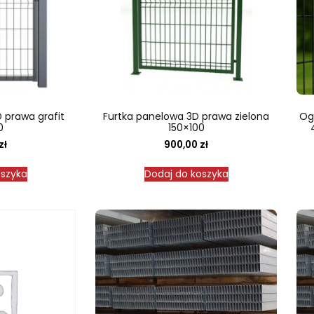
 prawa grafit
Furtka panelowa 3D prawa zielona
Og
0
150×100
zł
900,00
zł
oszyka
Dodaj do koszyka