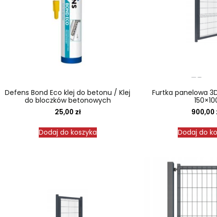
Defens Bond Eco klej do betonu / Klej
Furtka panelowa 3
do bloczków betonowych
150×10
25,00
zł
900,00
Dodaj do koszyka
Dodaj do k