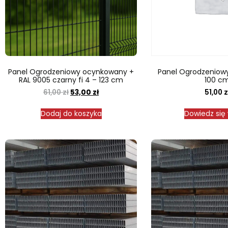
Panel Ogrodzeniowy ocynkowany +
Panel Ogrodzeniowy 
RAL 9005 czarny fi 4 – 123 cm
100 c
61,00
zł
53,00
zł
51,00
z
Dodaj do koszyka
Dowiedz się 