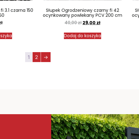
i 3.1 czarna 150
Słupek Ogrodzeniowy czarny fi 42
S
50
ocynkowany powlekany PCV 200 cm
oc
zł
40,00
zł
29,00
zł
oszyka
Dodaj do koszyka
1
2
→