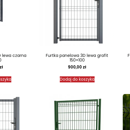
D lewa czarna
Furtka panelowa 3D lewa grafit
F
0
150×100
zł
900,00
zł
oszyka
Dodaj do koszyka