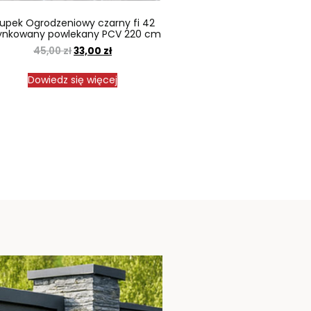
łupek Ogrodzeniowy czarny fi 42
ynkowany powlekany PCV 220 cm
45,00
zł
33,00
zł
Dowiedz się więcej