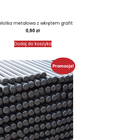
elotka metalowa z wkrętem grafit
0,90
zł
Dodaj do koszyka
Promocja!