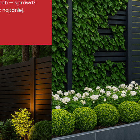
nach — sprawdź
 najtaniej.