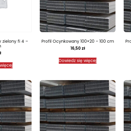
zielony fi 4 –
Profil Ocynkowany 100×20 – 100 cm
Pr
m
16,50
zł
ł
Dowiedz się więcej
więcej