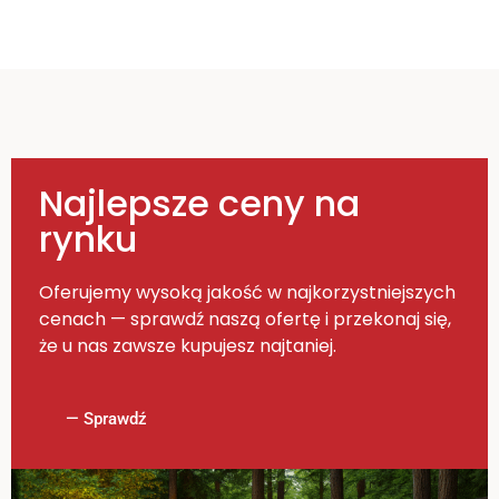
Najlepsze ceny na
rynku
Oferujemy wysoką jakość w najkorzystniejszych
cenach — sprawdź naszą ofertę i przekonaj się,
że u nas zawsze kupujesz najtaniej.
— Sprawdź