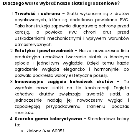
Dlaczego warto wybrać nasze siatki ogrodzeniowe?
Trwałość i ochrona
– Siatki wykonane są z drutów
ocynkowanych, które są dodatkowo powlekane PVC.
Taka konstrukcja zapewnia długotrwałą ochronę przed
korozją, a powłoka PVC chroni drut przed
uszkodzeniami mechanicznymi i wpływem warunków
atmosferycznych.
Estetyka i powtarzalność
– Nasza nowoczesna linia
produkcyjna umożliwia tworzenie siatek o idealnym
splocie i jednolitym wyglądzie. Dzięki temu każde
ogrodzenie wygląda elegancko i harmonijnie, co
pozwala podkreślić walory estetyczne posesji.
Innowacyjne zagięcie końcówek drutów
– To
wyróżnia nasze siatki na tle konkurencji. Zagięte
końcówki drutów zwiększają trwałość siatki, a
jednocześnie nadają jej nowoczesny wygląd i
zapobiegają przypadkowemu zranieniu podczas
montażu.
Szeroka gama kolorystyczna
– Standardowe kolory
to:
Zielony (RAL 6005)