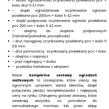
– siatka ogrodzeniowa ocynkowana powlekana pcv +
kolor drut fi 3.1 mm
– słupki ogrodzeniowe ocynkowane ogniowo
powlekane pcv 200cm + kolor fi 42 mm
– słupki podporowe ocynkowane ogniowo powlekane
pcv 200 cm + kolor fi 42 mm
– obejmy do słupków podporowych
(narożne/pośrednie, początkowe)
– drut naciągowy ocynkowany powlekany pcv + kolor fi
3.6 mm
– drut pomocniczy ocynkowany powlekany pcv + kolor
– obejma + napinacz
– pręt napinający + śruba
– przelotka metalowa z wkrętem
Nasze
kompletne zestawy ogrodzeń
siatkowych
to rozwiązanie, które cieszy się
ogromnym uznaniem wśród klientów, dzięki
połączeniu jakości, kompleksowości i najlepszej
ceny na rynku. Oferujemy gotowe zestawy, które
zawierają wszystko, co potrzebne do
samodzielnego montażu lub przez ekipę