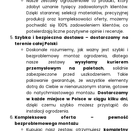
Nasze zestawy ogrodzeniowe to produkt, który
zdobył uznanie tysięcy zadowolonych klientów.
Dzięki starannej selekcji materiałów, precyzyjnej
produkcji oraz kompleksowości oferty, możemy
pochwalić się 100% zadowoleniem klientów, co
potwierdzają liczne pozytywne opinie i recenzje.
Szybka i bezpieczna dostawa – dostarczamy na
terenie całej Polski
Doskonale rozumiemy, jak ważny jest szybki i
bezproblemowy montaż ogrodzenia, dlatego
nasze zestawy
wysyłamy kurierem
przemysłowym na paletach
, solidnie
zabezpieczone przed uszkodzeniem. Takie
pakowanie gwarantuje, że wszystkie elementy
dotrą do Ciebie w nienaruszonym stanie, gotowe
do natychmiastowego montażu.
Dostarczamy
w każde miejsce w Polsce w ciągu kilku dni
,
dzięki czemu szybko możesz przystąpić do
instalacji ogrodzenia.
Kompleksowa oferta – pewność
bezproblemowego montażu
Kupując nasz zestaw, otrzymujesz
kompletny