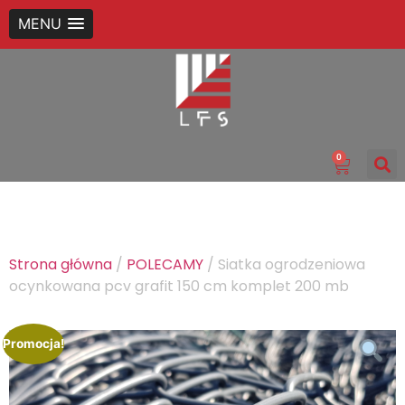
MENU
0
Strona główna
/
POLECAMY
/ Siatka ogrodzeniowa
ocynkowana pcv grafit 150 cm komplet 200 mb
Promocja!