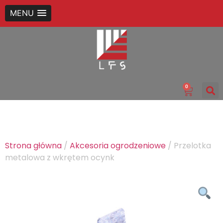
MENU
0
Strona główna
/
Akcesoria ogrodzeniowe
/ Przelotka
metalowa z wkrętem ocynk