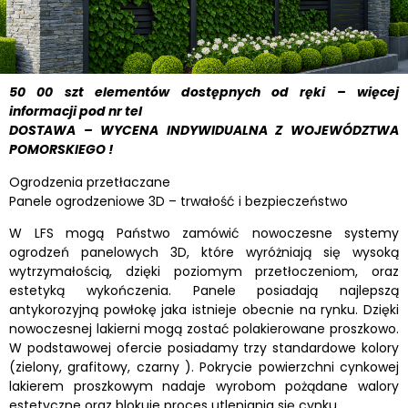
50 00 szt elementów dostępnych od ręki – więcej
informacji pod nr tel
DOSTAWA – WYCENA INDYWIDUALNA Z WOJEWÓDZTWA
POMORSKIEGO !
Ogrodzenia przetłaczane
Panele ogrodzeniowe 3D – trwałość i bezpieczeństwo
W LFS mogą Państwo zamówić nowoczesne systemy
ogrodzeń panelowych 3D, które wyróżniają się wysoką
wytrzymałością, dzięki poziomym przetłoczeniom, oraz
estetyką wykończenia. Panele posiadają najlepszą
antykorozyjną powłokę jaka istnieje obecnie na rynku. Dzięki
nowoczesnej lakierni mogą zostać polakierowane proszkowo.
W podstawowej ofercie posiadamy trzy standardowe kolory
(zielony, grafitowy, czarny ). Pokrycie powierzchni cynkowej
lakierem proszkowym nadaje wyrobom pożądane walory
estetyczne oraz blokuje proces utleniania się cynku.