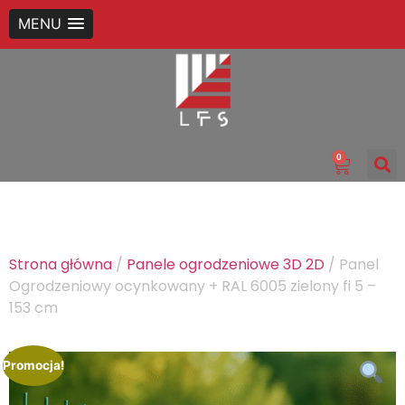
MENU
0
Strona główna
/
Panele ogrodzeniowe 3D 2D
/ Panel
Ogrodzeniowy ocynkowany + RAL 6005 zielony fi 5 –
153 cm
Promocja!