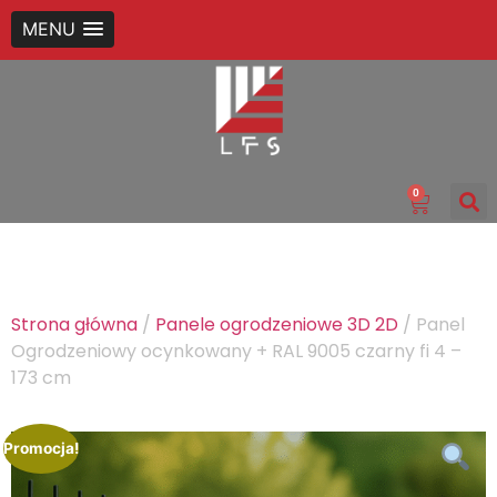
MENU
0
Strona główna
/
Panele ogrodzeniowe 3D 2D
/ Panel
Ogrodzeniowy ocynkowany + RAL 9005 czarny fi 4 –
173 cm
Promocja!