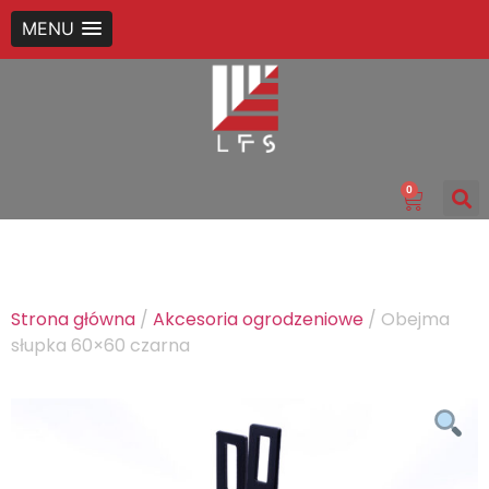
MENU
0
Strona główna
/
Akcesoria ogrodzeniowe
/ Obejma
słupka 60×60 czarna