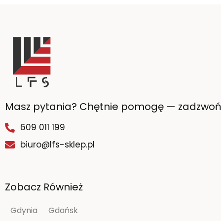
Masz pytania? Chętnie pomogę — zadzwoń
609 011 199
biuro@lfs-sklep.pl
Zobacz Również
Gdynia
Gdańsk