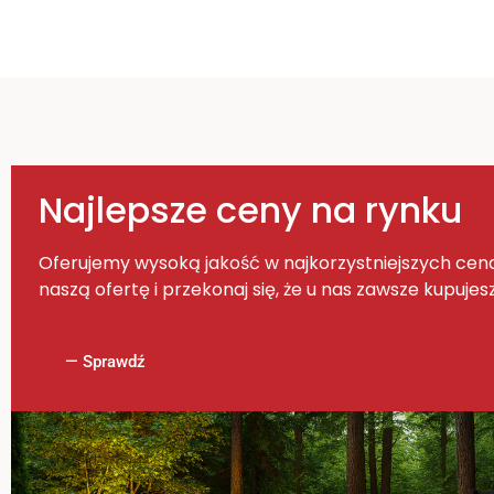
Najlepsze ceny na rynku
Oferujemy wysoką jakość w najkorzystniejszych ce
naszą ofertę i przekonaj się, że u nas zawsze kupujesz
— Sprawdź