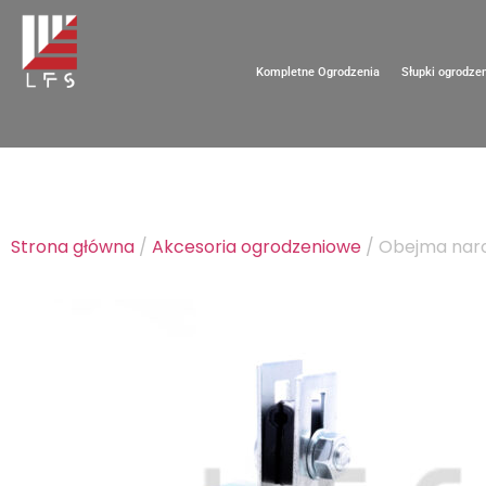
Kompletne Ogrodzenia
Słupki ogrodze
Strona główna
/
Akcesoria ogrodzeniowe
/ Obejma nar