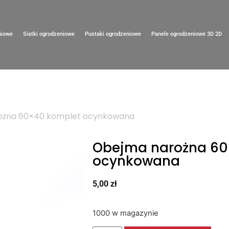
niowe
Siatki ogrodzeniowe
Pustaki ogrodzeniowe
Panele ogrodzeniowe 3D 2D
ożna 60×40 komplet ocynkowana
Obejma narożna 60
ocynkowana
5,00
zł
1000 w magazynie