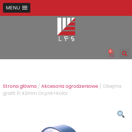
MENU
0
Strona główna
/
Akcesoria ogrodzeniowe
/ Obejma
grafit Fi 42mm Ocynk+Kolor