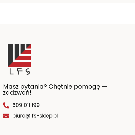
Masz pytania? Chętnie pomogę —
zadzwoń!
609 011 199
biuro@lfs-sklep.pl